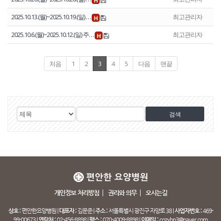
H
2025.10.13.(월)~2025.10.19.(일) …
최고관리자
H
2025.10.6.(월)~2025.10.12.(일) 주…
최고관리자
H
처음
1
2
3
4
5
다음
맨끝
게
검
검
시
색
색
물
대
어
검
상
색
개인정보 처리방침
권리와 의무
오시는길
상호 :
편안한요양병원 |
대표자 :
김문준 |
주소 :
서울특별시 광진구 자양로 38 |
사업자번호 :
469-
99-00673 |
연락처 :
02-456-8898 |
팩스 :
070-4009-8898 |
이메일 :
cozyhp3@naver.com