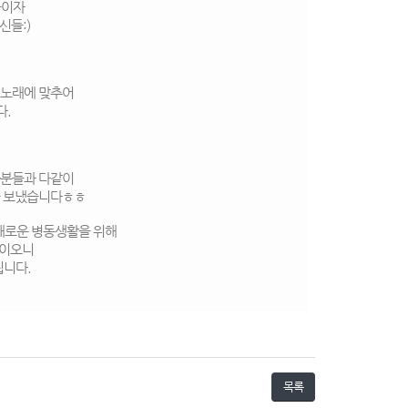
붙이자
신들:)
 노래에 맞추어
다.
자분들과 다같이
을 보냈습니다ㅎㅎ
채로운 병동생활을 위해
정이오니
립니다.
목록