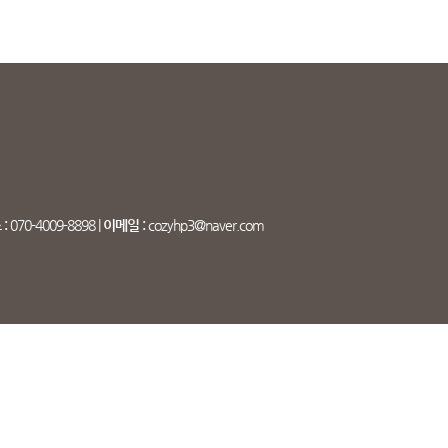
:
070-4009-8898 |
이메일 :
cozyhp3@naver.com