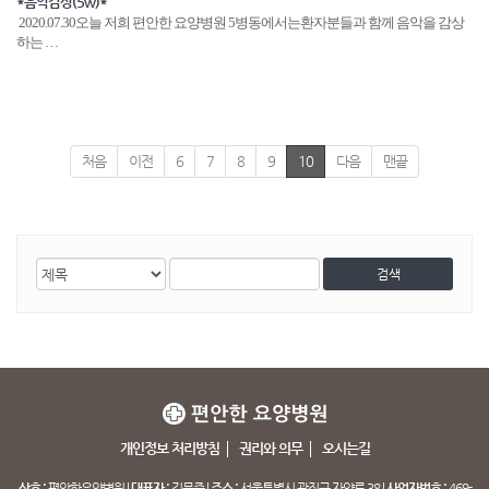
*음악감상(5w)*
2020.07.30오늘 저희 편안한 요양병원 5병동에서는환자분들과 함께 음악을 감상
하는 …
처음
이전
6
7
8
9
10
다음
맨끝
게
검
검
시
색
색
물
대
어
검
상
색
개인정보 처리방침
권리와 의무
오시는길
상호 :
편안한요양병원 |
대표자 :
김문준 |
주소 :
서울특별시 광진구 자양로 38 |
사업자번호 :
469-