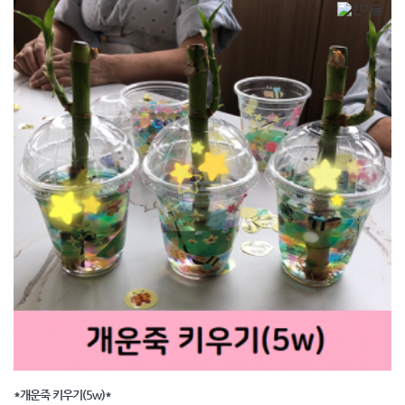
*개운죽 키우기(5w)*