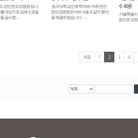
수 회원
. 편안한요양병원 입니
송곡대학교(간호학과)와 저희 편안
과를 대상으로 심폐소생술
한요양병원은아래 내용과 같이 협약
서울특별시한
교육을 실시했…
을 체결하였습니다. …
원으로 선정
처음
1
2
3
4
검
검
색
색
대
어
상