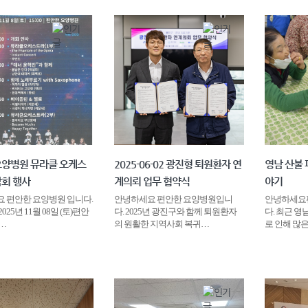
요양병원 뮤라클 오케스
2025-06-02 광진형 퇴원환자 연
영남 산불 
악회 행사
계의뢰 업무 협약식
야기
 편안한 요양병원 입니다.​
안녕하세요 편안한 요양병원입니
안녕하세요
25년 11월 08일 (토)​편안
다. 2025년 광진구와 함께 퇴원환자
다. 최근 영
…
의 원활한 지역사회 복귀…
로 인해 많