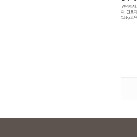
안녕하세요
다. 간호
(CPR) 
게
시
물
검
색