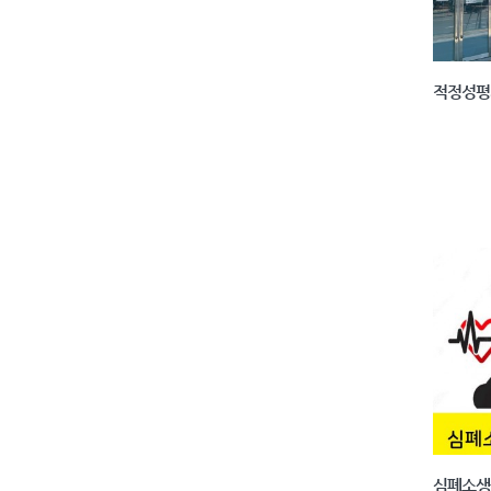
적정성평
심폐소생술